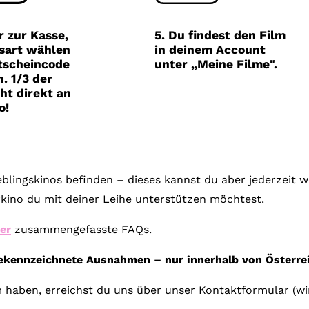
Gutscheine
& Filmpässe
r zur Kasse,
5. Du findest den Film
sart wählen
in deinem Account
Account
tscheincode
unter „Meine Filme".
. 1/3 der
Suche
ht direkt an
o!
ieblingskinos befinden – dieses kannst du aber jederzeit
kino du mit deiner Leihe unterstützen möchtest.
ier
zusammengefasste FAQs.
gekennzeichnete Ausnahmen – nur innerhalb von Österrei
 haben, erreichst du uns über unser Kontaktformular (wi