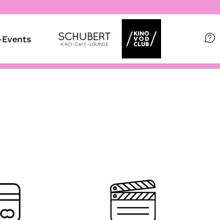
Events
Filme
Magazin
Kuratierungen
VOD-Events
So geht’s
Filmpakete