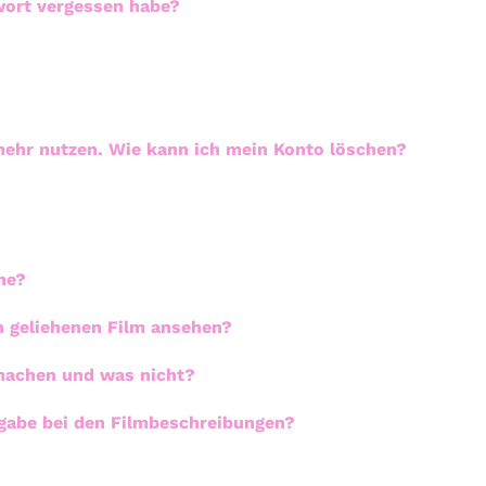
wort vergessen habe?
ehr nutzen. Wie kann ich mein Konto löschen?
he?
en geliehenen Film ansehen?
 machen und was nicht?
gabe bei den Filmbeschreibungen?