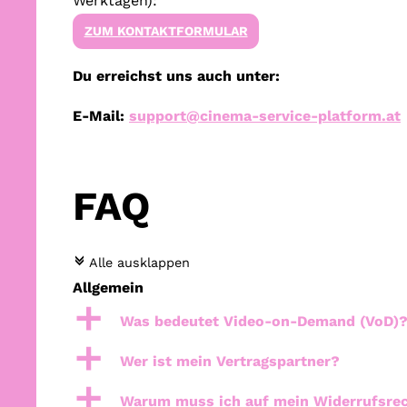
Werktagen):
ZUM KONTAKTFORMULAR
Du erreichst uns auch unter:
E-Mail:
support@cinema-service-platform.at
FAQ
c
Alle ausklappen
Allgemein
a
Was bedeutet Video-on-Demand (VoD)
a
Wer ist mein Vertragspartner?
a
Warum muss ich auf mein Widerrufsrec