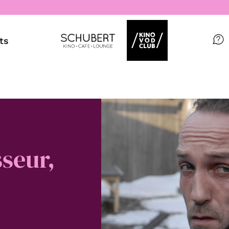
ts
Filme
Magazin
Kuratierungen
Events
sseur,
So geht’s
Filmpakete