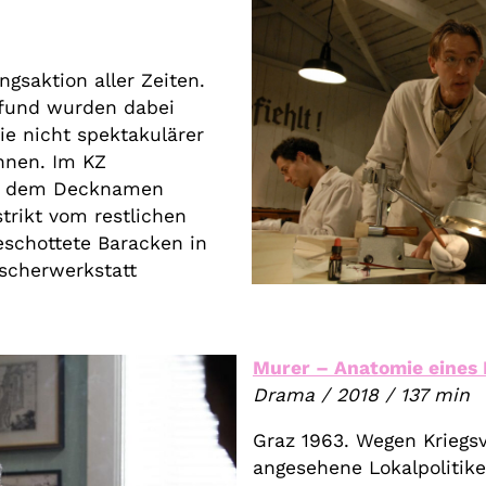
gsaktion aller Zeiten.
 Pfund wurden dabei
ie nicht spektakulärer
önnen. Im KZ
r dem Decknamen
rikt vom restlichen
schottete Baracken in
lscherwerkstatt
Murer – Anatomie eines 
Drama / 2018 / 137 min
Graz 1963. Wegen Kriegs
angesehene Lokalpolitik