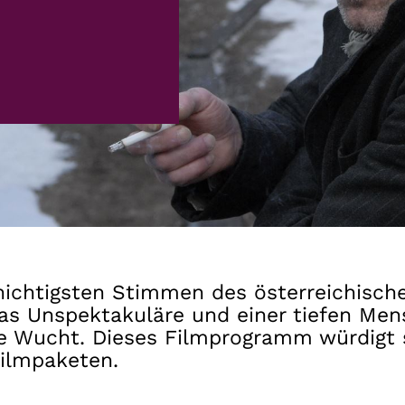
Gutscheine
& Filmpässe
Account
Suche
hichtigsten Stimmen des österreichische
s Unspektakuläre und einer tiefen Mensc
lle Wucht. Dieses Filmprogramm würdigt
Filmpaketen.