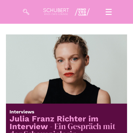
Filme
Magazin
Kuratierungen
Events
So geht’s
Filmpakete
Interviews
Gutscheine
Julia Franz Richter im
& Filmpässe
- Ein Gespräch mit
Interview