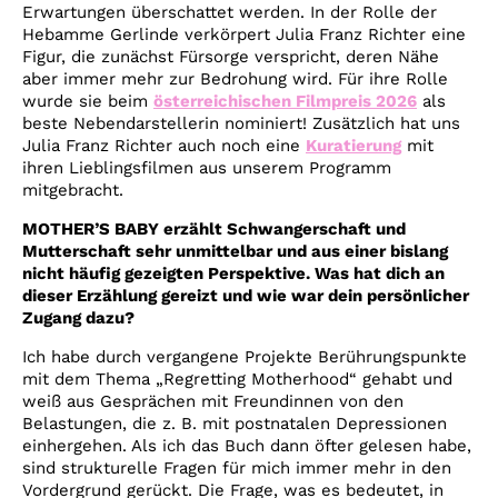
Erwartungen überschattet werden. In der Rolle der
Hebamme Gerlinde verkörpert Julia Franz Richter eine
Figur, die zunächst Fürsorge verspricht, deren Nähe
aber immer mehr zur Bedrohung wird. Für ihre Rolle
wurde sie beim
österreichischen Filmpreis 2026
als
beste Nebendarstellerin nominiert! Zusätzlich hat uns
Julia Franz Richter auch noch eine
Kuratierung
mit
ihren Lieblingsfilmen aus unserem Programm
mitgebracht.
MOTHER’S BABY erzählt Schwangerschaft und
Mutterschaft sehr unmittelbar und aus einer bislang
nicht häufig gezeigten Perspektive. Was hat dich an
dieser Erzählung gereizt und wie war dein persönlicher
Zugang dazu?
Ich habe durch vergangene Projekte Berührungspunkte
mit dem Thema „Regretting Motherhood“ gehabt und
weiß aus Gesprächen mit Freundinnen von den
Belastungen, die z. B. mit postnatalen Depressionen
einhergehen. Als ich das Buch dann öfter gelesen habe,
sind strukturelle Fragen für mich immer mehr in den
Vordergrund gerückt. Die Frage, was es bedeutet, in