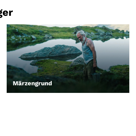
ger
Märzengrund
LEIHEN