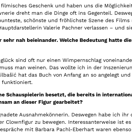
n filmisches Geschenk und haben uns die Möglichkeit
wnerie dreht man die Dinge oft ins Gegenteil. Deswe
 bunteste, schönste und fröhlichste Szene des Films
auptdarstellerin Valerie Pachner verlassen – und si
 sehr nah beieinander. Welche Bedeutung hatte die
glück sind oft nur einen Wimpernschlag voneinande
muss man weinen. Das wollte ich in der Inszenierun
ilbašić hat das Buch von Anfang an so angelegt und 
 funktioniert.
ne Schauspielerin besetzt, die bereits in internati
nsam an dieser Figur gearbeitet?
begnadete Ausnahmekönnerin. Deswegen habe ich ihr d
rer Clownfigur zu bewegen. Interessanterweise ist e
 Gespräche mit Barbara Pachl-Eberhart waren ebenso 