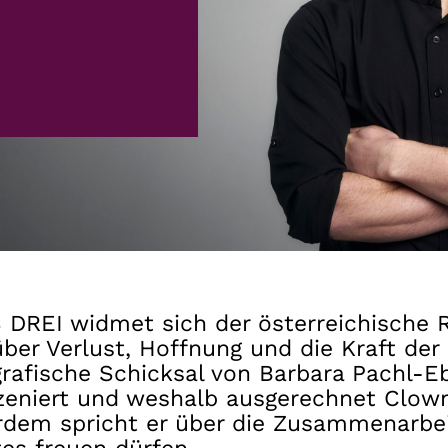
Gutscheine
& Filmpässe
Account
Suche
DREI widmet sich der österreichische Re
über Verlust, Hoffnung und die Kraft der
grafische Schicksal von Barbara Pachl-E
szeniert und weshalb ausgerechnet Clown
rdem spricht er über die Zusammenarbei