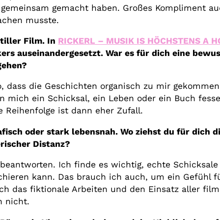
r gemeinsam gemacht haben. Großes Kompliment auc
achen musste.
iller Film. In
RICKERL – MUSIK IS HÖCHSTENS A 
kers auseinandergesetzt. War es für dich eine bewus
 gehen?
so, dass die Geschichten organisch zu mir gekommen 
 mich ein Schicksal, ein Leben oder ein Buch fessel
e Reihenfolge ist dann eher Zufall.
afisch oder stark lebensnah. Wo ziehst du für dich 
rischer Distanz?
beantworten. Ich finde es wichtig, echte Schicksale 
ieren kann. Das brauch ich auch, um ein Gefühl fü
ch das fiktionale Arbeiten und den Einsatz aller fil
 nicht.