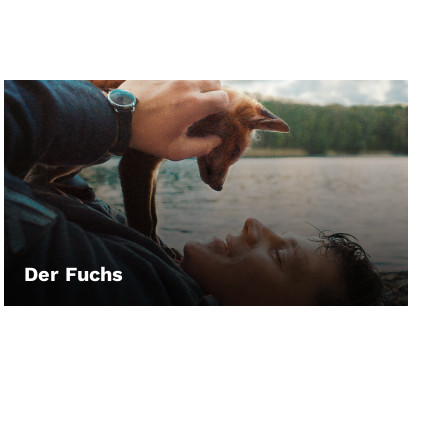
Der Fuchs
LEIHEN