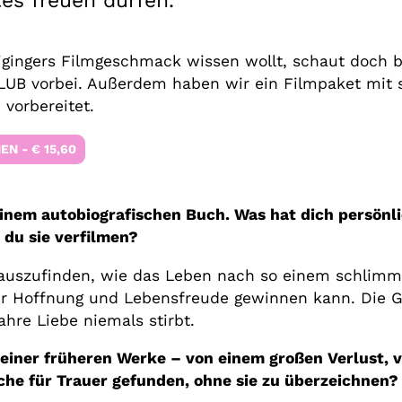
es freuen dürfen.
gingers Filmgeschmack wissen wollt, schaut doch b
LUB vorbei. Außerdem haben wir ein Filmpaket mit 
vorbereitet.
N - € 15,60
einem autobiografischen Buch. Was hat dich persönl
du sie verfilmen?
auszufinden, wie das Leben nach so einem schlimm
r Hoffnung und Lebensfreude gewinnen kann. Die Ge
hre Liebe niemals stirbt.
 deiner früheren Werke – von einem großen Verlust, 
ache für Trauer gefunden, ohne sie zu überzeichnen?