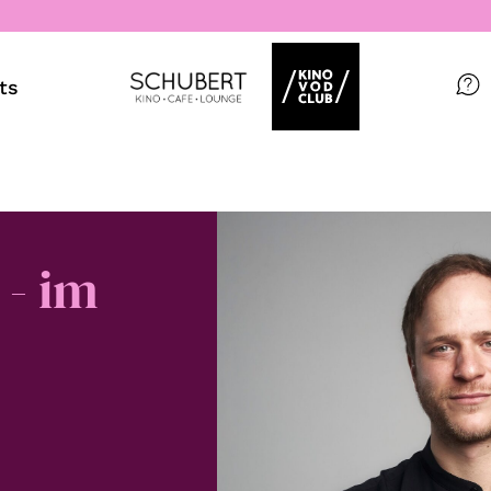
ts
Filme
Magazin
Kuratierungen
- im
Events
So geht’s
Filmpakete