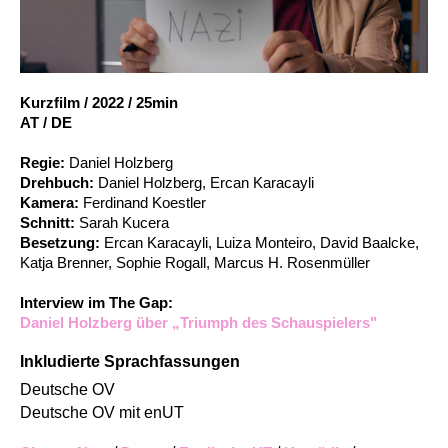
Account
Suche
Kurzfilm
/
2022
/
25min
AT / DE
Regie:
Daniel Holzberg
Drehbuch:
Daniel Holzberg, Ercan Karacayli
Kamera:
Ferdinand Koestler
Schnitt:
Sarah Kucera
Besetzung:
Ercan Karacayli, Luiza Monteiro, David Baalcke,
Katja Brenner, Sophie Rogall, Marcus H. Rosenmüller
Interview im The Gap:
Daniel Holzberg über „Triumph des Schauspielers"
Inkludierte Sprachfassungen
Deutsche OV
Deutsche OV mit enUT