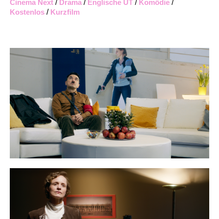
Cinema Next
/
Drama
/
Englische UT
/
Komödie
/
Kostenlos
/
Kurzfilm