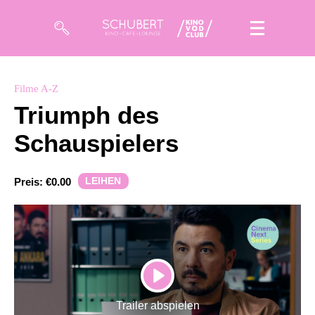
Filme
Filme A-Z
Triumph des
Magazin
Schauspielers
Kuratierungen
Events
LEIHEN
Preis:
€0.00
So geht’s
Filmpakete
Gutscheine
PLAY
& Filmpässe
Trailer abspielen