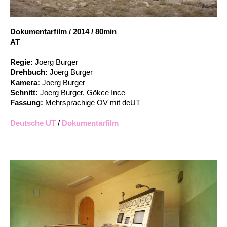
Account
Suche
Dokumentarfilm
/
2014
/
80min
AT
Regie:
Joerg Burger
Drehbuch:
Joerg Burger
Kamera:
Joerg Burger
Schnitt:
Joerg Burger, Gökce Ince
Fassung:
Mehrsprachige OV mit deUT
Deutsche UT
/
Dokumentarfilm